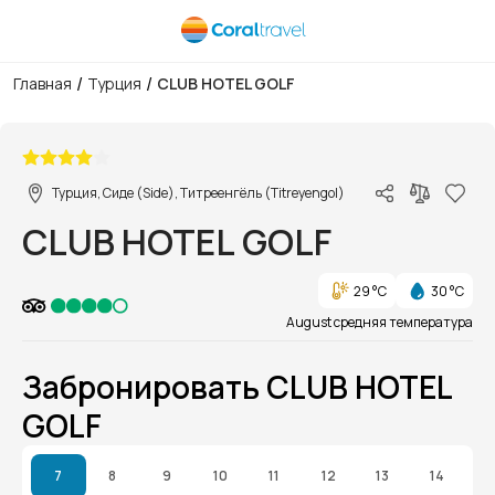
/
/
Главная
Турция
CLUB HOTEL GOLF
1/1
Турция, Сиде (Side), Титреенгёль (Titreyengol)
CLUB HOTEL GOLF
29 °C
30 °C
August средняя температура
Забронировать CLUB HOTEL
GOLF
7
8
9
10
11
12
13
14