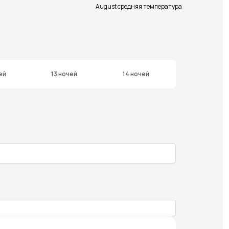
August средняя температура
ей
13 ночей
14 ночей