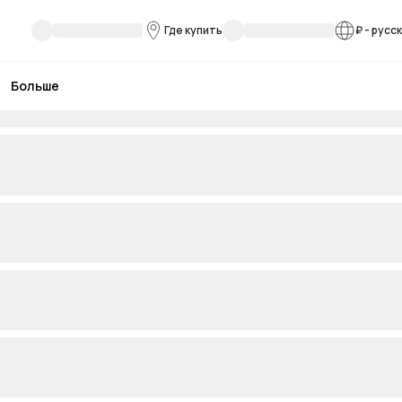
Где купить
₽
-
русс
Больше