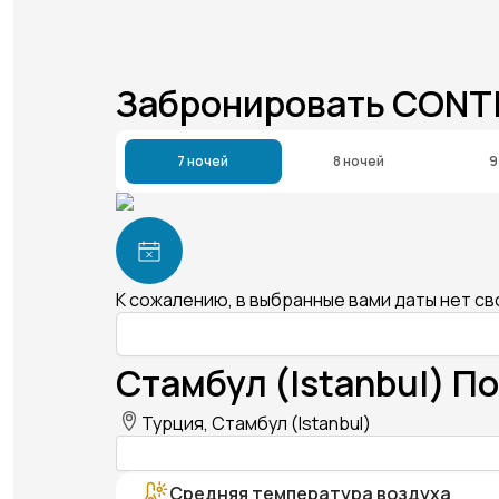
Забронировать CONT
7 ночей
8 ночей
9
К сожалению, в выбранные вами даты нет с
Стамбул (Istanbul) По
Турция, Стамбул (Istanbul)
Средняя температура воздуха