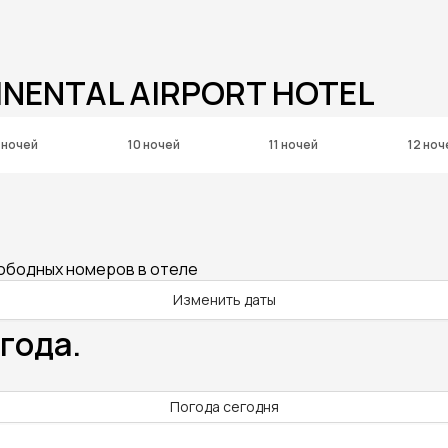
INENTAL AIRPORT HOTEL
 ночей
10 ночей
11 ночей
12 ноч
вободных номеров в отеле
Изменить даты
года.
Погода сегодня