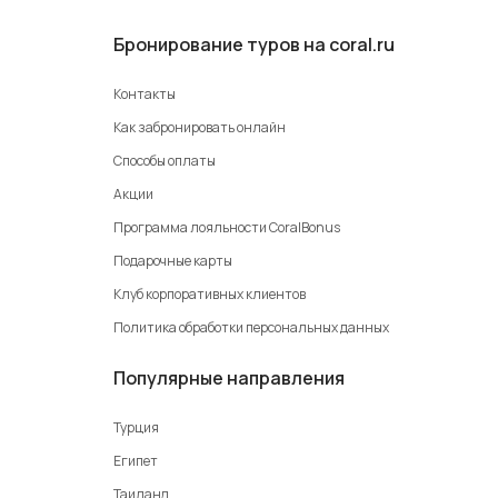
Бронирование туров на coral.ru
Контакты
Как забронировать онлайн
Способы оплаты
Акции
Программа лояльности CoralBonus
Подарочные карты
Клуб корпоративных клиентов
Политика обработки персональных данных
Популярные направления
Турция
Египет
Таиланд