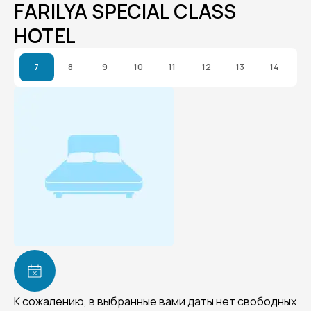
FARILYA SPECIAL CLASS
HOTEL
7
8
9
10
11
12
13
14
К сожалению, в выбранные вами даты нет свободных