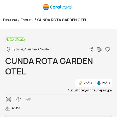
/
/
Главная
Турция
CUNDA ROTA GARDEN OTEL
1/24
No Certificate
Турция, Айвалык (Ayvalık)
CUNDA ROTA GARDEN
OTEL
28 °C
25 °C
August средняя температура
43 км