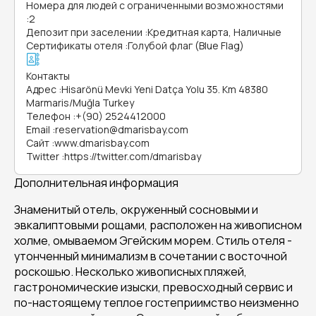
Номера для людей с ограниченными возможностями
:
2
Депозит при заселении
:
Кредитная карта, Наличные
Сертификаты отеля
:
Голубой флаг (Blue Flag)
Контакты
Адрес
:
Hisarönü Mevki Yeni Datça Yolu 35. Km 48380
Marmaris/Muğla Turkey
Телефон
:
+(90) 2524412000
Email
:
reservation@dmarisbay.com
Сайт
:
www.dmarisbay.com
Twitter
:
https://twitter.com/dmarisbay
Дополнительная информация
Знаменитый отель, окруженный сосновыми и
эвкалиптовыми рощами, расположен на живописном
холме, омываемом Эгейским морем. Стиль отеля -
утонченный минимализм в сочетании с восточной
роскошью. Несколько живописных пляжей,
гастрономические изыски, превосходный сервис и
по-настоящему теплое гостеприимство неизменно