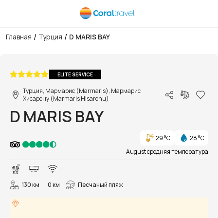
/
/
Главная
Турция
D MARIS BAY
1/59
ELITE SERVICE
Турция, Мармарис (Marmaris), Мармарис
Хисарону (Marmaris Hisaronu)
D MARIS BAY
29 °C
28 °C
August средняя температура
130 км
0 км
Песчаный пляж