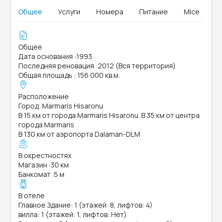
Общее
Услуги
Номера
Питание
Mice
Общее
Дата основания
:
1993
Последняя реновация
:
2012 (Вся территория)
Общая площадь
:
156 000 кв.м.
Расположение
Город
:
Marmaris Hisaronu
В 15 км от города Marmaris Hisaronu. В 35 км от центра
города Marmaris
В 130 км от аэропорта Dalaman-DLM
В окрестностях
Магазин
:
30 км
Банкомат
:
5 м
В отеле
Главное Здание: 1 (этажей: 8, лифтов: 4)
вилла: 1 (этажей: 1, лифтов: Нет)