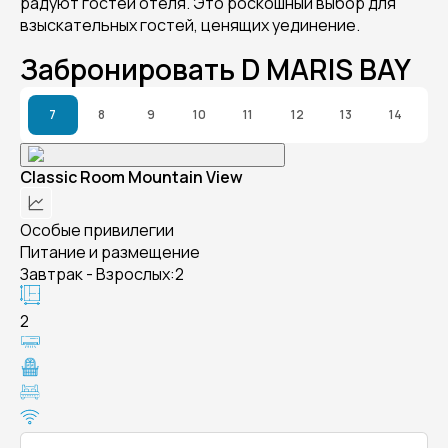
радуют гостей отеля. Это роскошный выбор для
взыскательных гостей, ценящих уединение.
Забронировать D MARIS BAY
7
8
9
10
11
12
13
14
Classic Room Mountain View
Особые привилегии
Питание и размещение
Завтрак - Взрослых:2
2