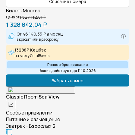
Описание номера
Вылет
:
Москва
1 527 112,81 ₽
Цена от
1 328 842,04 ₽
От
46 140,35 ₽
в месяц
в кредит или в рассрочку
13288₽ Кешбэк
на карту CoralBonus
Раннее бронирование
Акция действует до 11.10.2026
Выбрать номер
Classic Room Sea View
Особые привилегии
Питание и размещение
Завтрак - Взрослых:2