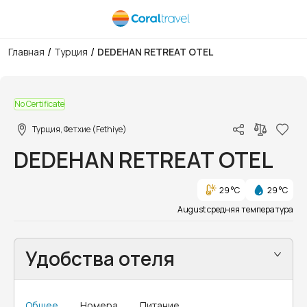
/
/
Главная
Турция
DEDEHAN RETREAT OTEL
1/15
No Certificate
Турция, Фетхие (Fethiye)
DEDEHAN RETREAT OTEL
29 °C
29 °C
August средняя температура
Удобства отеля
Общее
Номера
Питание