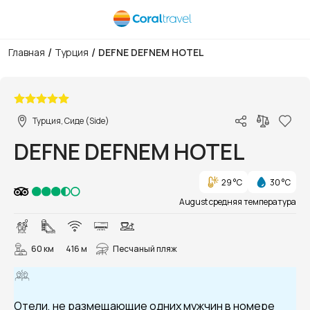
/
/
Главная
Турция
DEFNE DEFNEM HOTEL
1/26
Турция, Сиде (Side)
DEFNE DEFNEM HOTEL
29 °C
30 °C
August средняя температура
60 км
416 м
Песчаный пляж
Отели, не размещающие одних мужчин в номере