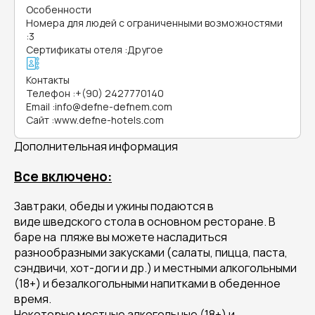
Особенности
Номера для людей с ограниченными возможностями
:
3
Сертификаты отеля
:
Другое
Контакты
Телефон
:
+(90) 2427770140
Email
:
info@defne-defnem.com
Сайт
:
www.defne-hotels.com
Дополнительная информация
Все включено:
Завтраки, обеды и ужины подаются в
виде шведского стола в основном ресторане. В
баре на пляже вы можете насладиться
разнообразными закусками (салаты, пицца, паста,
сэндвичи, хот-доги и др.) и местными алкогольными
(18+) и безалкогольными напитками в обеденное
время.
Некоторые местные алкогольные (18+) и