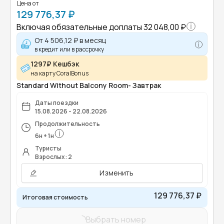
Цена от
129 776,37 ₽
Включая обязательные доплаты
32 048,00 ₽
От
4 506,12 ₽
в месяц
в кредит или в рассрочку
1297₽ Кешбэк
на карту CoralBonus
Standard Without Balcony Room- Завтрак
Даты поездки
15.08.2026 - 22.08.2026
Продолжительность
6
н
+
1
н
Туристы
Взрослых: 2
Изменить
129 776,37 ₽
Итоговая стоимость
Выбрать номер