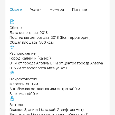
Общее
Услуги
Номера
Питание
Общее
Дата основания
:
2018
Последняя реновация
:
2018 (Вся территория)
Общая площадь
:
500 кв.м.
Расположение
Город
:
Калеичи (Kaleici)
В 1 м от города Antalya. В 1 м от центра города Antalya
В 15 км от аэропорта Antalya-AYT
В окрестностях
Магазин
:
500 км
Автобусная остановка или метро
:
400 м
Банкомат
:
400 м
В отеле
Главное Здание: 1 (этажей: 2, лифтов: Нет)
Рестораны: 1 (из них ресторанов а’ля карт: 1)