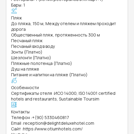
Бары: 1
Пляж
До пляжа, 150 м, Между отелем и пляжем проходит
дорога
Общественный пляж, протяженность 300 м
Песчаный пляж
Песчаный вход в воду
Зонты (Платно)
Шезлонги (Платно)
Пляжные полотенца (Платно)
Душ на пляже
Питание и напитки на пляже (Платно)
Особенности
Сертификаты отеля
:
ИСО 14000, ISO 14001 certified
hotels and restaurants, Sustainable Toursim
Контакты
Телефон
:
+(90) 5330460817
Email
:
reception@delightdeluxehotel.com
Сайт
:
https://www.otiumhotels.com/