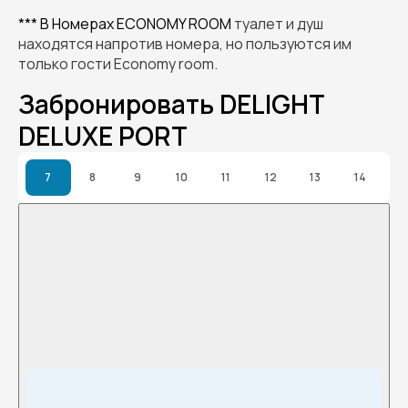
*** В Номерах ECONOMY ROOM
туалет и душ
находятся напротив номера, но пользуются им
только гости
Economy room
.
Забронировать DELIGHT
DELUXE PORT
7
8
9
10
11
12
13
14