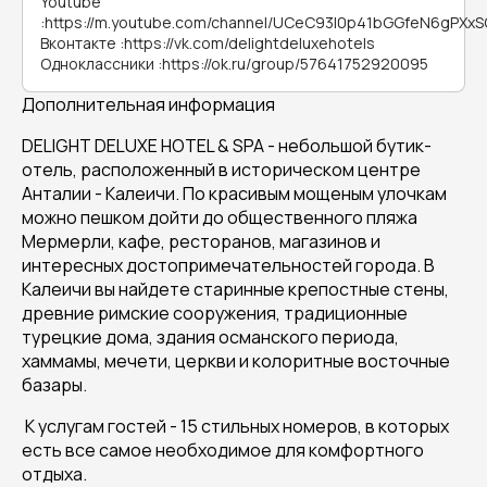
Youtube
:
https://m.youtube.com/channel/UCeC93l0p41bGGfeN6gPXxS
Вконтакте
:
https://vk.com/delightdeluxehotels
Одноклассники
:
https://ok.ru/group/57641752920095
Дополнительная информация
DELIGHT DELUXE HOTEL & SPA - небольшой бутик-
отель, расположенный в историческом центре
Анталии - Калеичи. По красивым мощеным улочкам
можно пешком дойти до общественного пляжа
Мермерли, кафе, ресторанов, магазинов и
интересных достопримечательностей города. В
Калеичи вы найдете старинные крепостные стены,
древние римские сооружения, традиционные
турецкие дома, здания османского периода,
хаммамы, мечети, церкви и колоритные восточные
базары.
К услугам гостей - 15 стильных номеров, в которых
есть все самое необходимое для комфортного
отдыха.