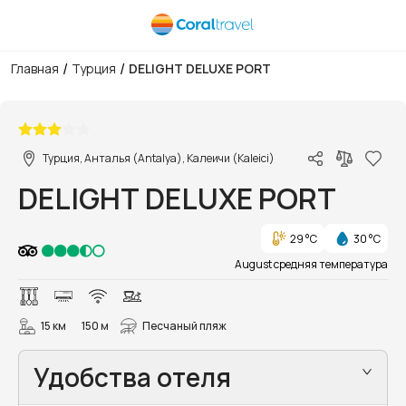
/
/
Главная
Турция
DELIGHT DELUXE PORT
1/47
Турция, Анталья (Antalya), Калеичи (Kaleici)
DELIGHT DELUXE PORT
29 °C
30 °C
August средняя температура
15 км
150 м
Песчаный пляж
Удобства отеля