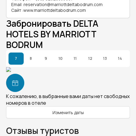
Email
:
reservation@marriottdeltabodrum.com
Сайт
:
www.marriottdeltabodrum.com
Забронировать DELTA
HOTELS BY MARRIOTT
BODRUM
7
8
9
10
11
12
13
14
К сожалению, в выбранные вами даты нет свободных
номеров в отеле
Изменить даты
Отзывы туристов