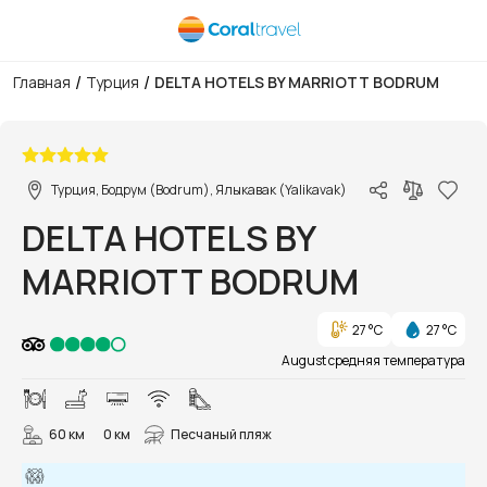
/
/
Главная
Турция
DELTA HOTELS BY MARRIOTT BODRUM
1/47
Турция, Бодрум (Bodrum), Ялыкавак (Yalikavak)
DELTA HOTELS BY
MARRIOTT BODRUM
27 °C
27 °C
August средняя температура
60 км
0 км
Песчаный пляж