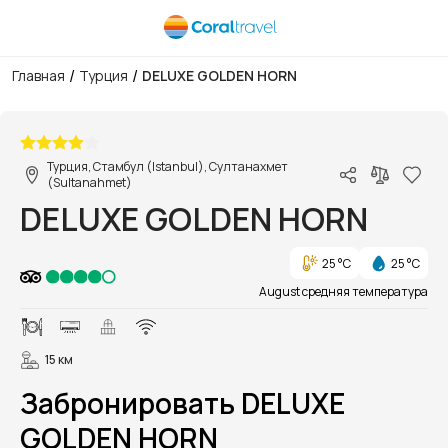
/
/
Главная
Турция
DELUXE GOLDEN HORN
1/18
Турция, Стамбул (Istanbul), Султанахмет
(Sultanahmet)
DELUXE GOLDEN HORN
25 °C
25 °C
August средняя температура
15 км
Забронировать DELUXE
GOLDEN HORN