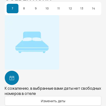
7
8
9
10
11
12
13
14
К сожалению, в выбранные вами даты нет свободных
номеров в отеле
Изменить даты