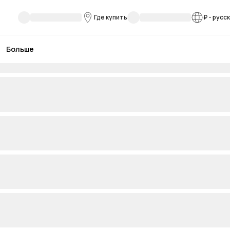
Где купить
₽
-
русс
Больше