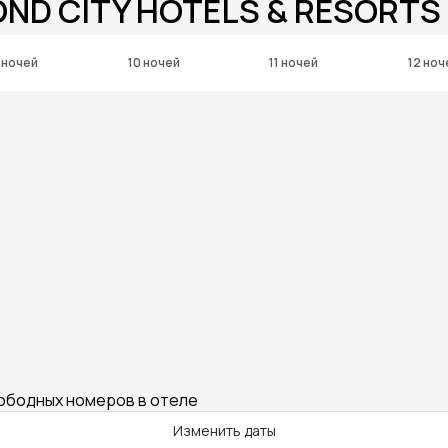
OND CITY HOTELS & RESORT
 ночей
10 ночей
11 ночей
12 ноч
вободных номеров в отеле
Изменить даты