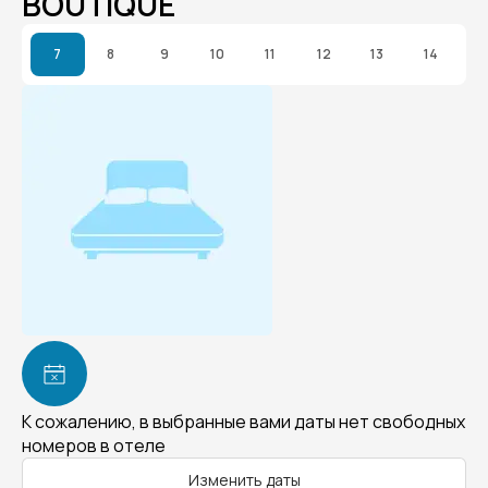
BOUTIQUE
7
8
9
10
11
12
13
14
К сожалению, в выбранные вами даты нет свободных
номеров в отеле
Изменить даты