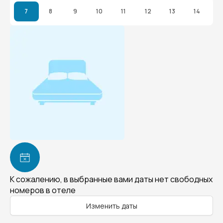
7
8
9
10
11
12
13
14
К сожалению, в выбранные вами даты нет свободных
номеров в отеле
Изменить даты