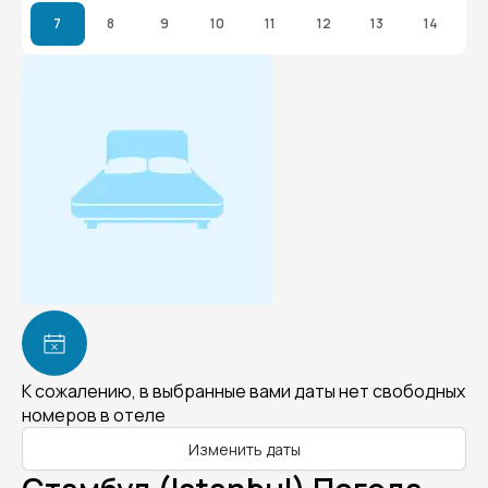
7
8
9
10
11
12
13
14
К сожалению, в выбранные вами даты нет свободных
номеров в отеле
Изменить даты