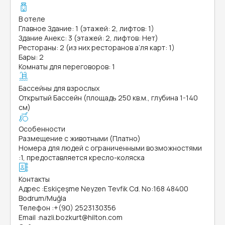
В отеле
Главное Здание: 1 (этажей: 2, лифтов: 1)
Здание Анекс: 3 (этажей: 2, лифтов: Нет)
Рестораны: 2 (из них ресторанов а’ля карт: 1)
Бары: 2
Комнаты для переговоров: 1
Бассейны для взрослых
Открытый Бассейн (площадь 250 кв.м., глубина 1-140
см)
Особенности
Размещение с животными (Платно)
Номера для людей с ограниченными возможностями
:
1, предоставляется кресло-коляска
Контакты
Адрес
:
Eskiçeşme Neyzen Tevfik Cd. No:168 48400
Bodrum/Muğla
Телефон
:
+(90) 2523130356
Email
:
nazli.bozkurt@hilton.com