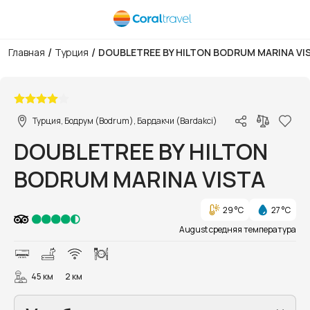
/
/
Главная
Турция
DOUBLETREE BY HILTON BODRUM MARINA VI
1/38
Турция, Бодрум (Bodrum), Бардакчи (Bardakci)
DOUBLETREE BY HILTON
BODRUM MARINA VISTA
29 °C
27 °C
August средняя температура
45 км
2 км