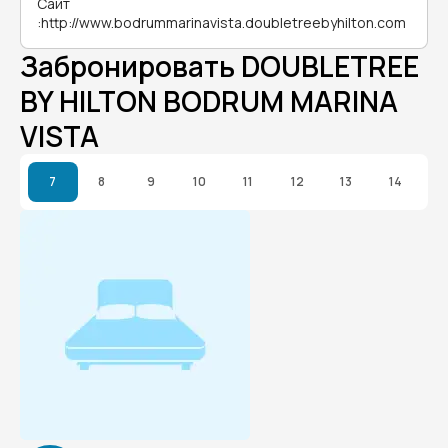
Сайт
:
http://www.bodrummarinavista.doubletreebyhilton.com
Забронировать DOUBLETREE
BY HILTON BODRUM MARINA
VISTA
7
8
9
10
11
12
13
14