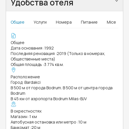
Удобства отеля
Общее
Услуги
Номера
Питание
Mice
Общее
Дата основания
:
1992
Последняя реновация
:
2019 (Только в номерах,
Общественные места)
Общая площадь
:
3 774 кв.м.
Расположение
Город
:
Bardakci
В 500 м от города Bodrum. В 500 м от центра города
Bodrum
В 45 км от аэропорта Bodrum Milas-BJV
В окрестностях
Магазин
:
1 км
Автобусная остановка или метро
:
10 м
Банкомат
:
20 м