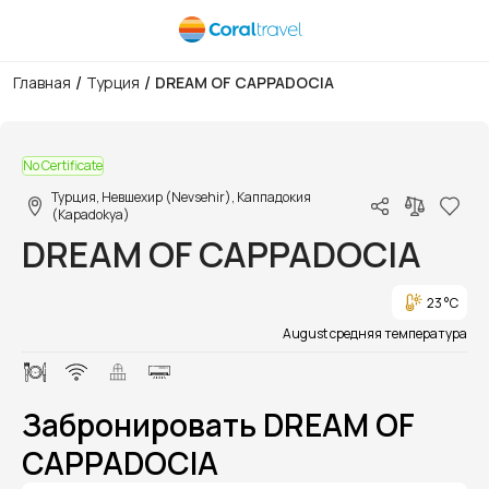
/
/
Главная
Турция
DREAM OF CAPPADOCIA
1/1
No Certificate
Турция, Невшехир (Nevsehir), Каппадокия
(Kapadokya)
DREAM OF CAPPADOCIA
23 °C
August средняя температура
Забронировать DREAM OF
CAPPADOCIA