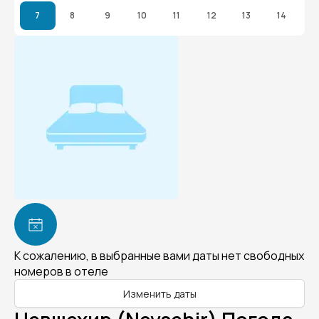
7
8
9
10
11
12
13
14
К сожалению, в выбранные вами даты нет свободных
номеров в отеле
Изменить даты