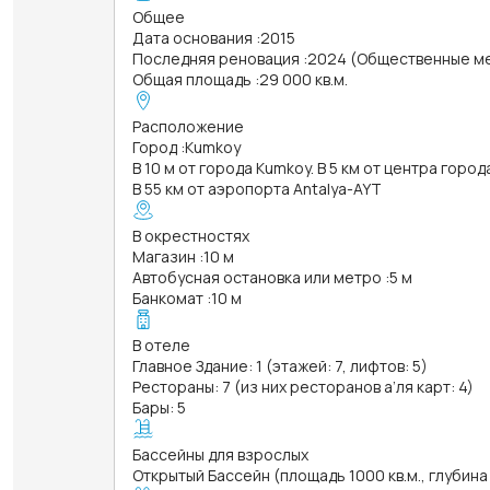
Общее
Дата основания
:
2015
Последняя реновация
:
2024 (Общественные м
Общая площадь
:
29 000 кв.м.
Расположение
Город
:
Kumkoy
В 10 м от города Kumkoy. В 5 км от центра город
В 55 км от аэропорта Antalya-AYT
В окрестностях
Магазин
:
10 м
Автобусная остановка или метро
:
5 м
Банкомат
:
10 м
В отеле
Главное Здание: 1 (этажей: 7, лифтов: 5)
Рестораны: 7 (из них ресторанов а’ля карт: 4)
Бары: 5
Бассейны для взрослых
Открытый Бассейн (площадь 1000 кв.м., глубина