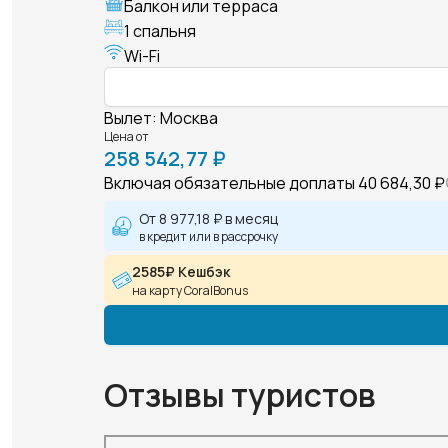
Балкон или терраса
1 спальня
Wi-Fi
Вылет
:
Москва
Цена от
258 542,77 ₽
Включая обязательные доплаты
40 684,30 ₽
От
8 977,18 ₽
в месяц
в кредит или в рассрочку
2585₽ Кешбэк
на карту CoralBonus
Отзывы туристов