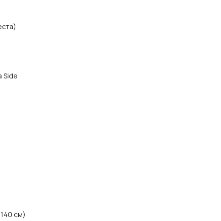
еста)
а Side
 140 см)