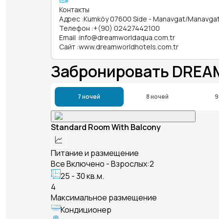
Контакты
Адрес
:
Kumköy 07600 Side - Manavgat/Manavgat
Телефон
:
+(90) 02427442100
Email
:
info@dreamworldaqua.com.tr
Сайт
:
www.dreamworldhotels.com.tr
Забронировать DRE
7 ночей
8 ночей
9
Standard Room With Balcony
Питание и размещение
Все Включено - Взрослых:2
25 - 30 кв.м.
4
Максимальное размещение
Кондиционер