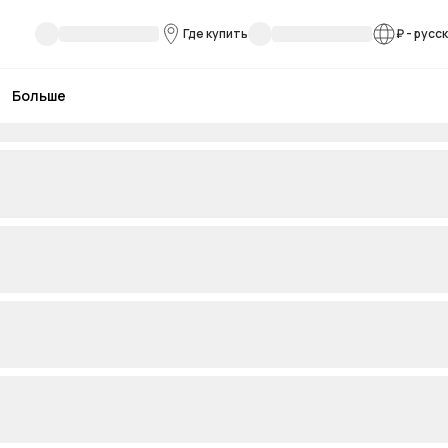
Где купить
₽
-
русс
Больше