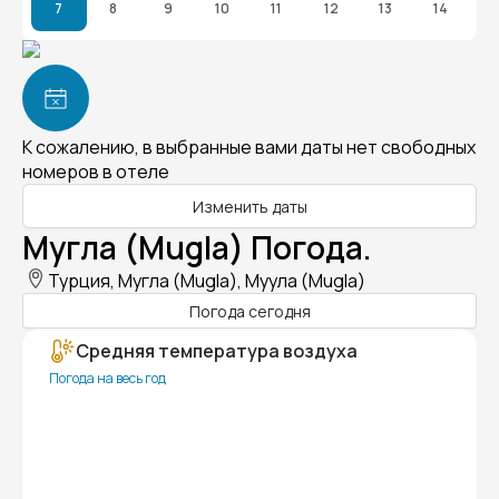
7
8
9
10
11
12
13
14
К сожалению, в выбранные вами даты нет свободных
номеров в отеле
Изменить даты
Мугла (Mugla) Погода.
Турция, Мугла (Mugla), Муула (Mugla)
Погода сегодня
Средняя температура воздуха
Погода на весь год