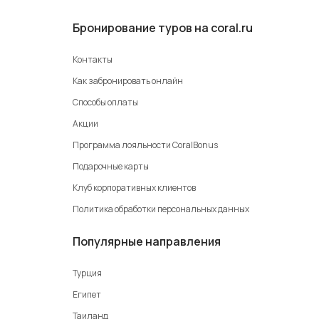
Бронирование туров на coral.ru
Контакты
Как забронировать онлайн
Способы оплаты
Акции
Программа лояльности CoralBonus
Подарочные карты
Клуб корпоративных клиентов
Политика обработки персональных данных
Популярные направления
Турция
Египет
Таиланд