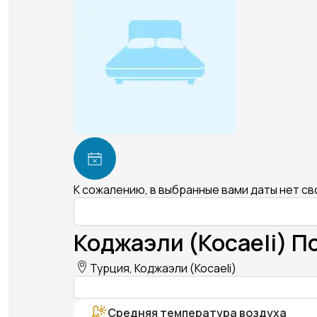
К сожалению, в выбранные вами даты нет с
Коджаэли (Kocaeli) П
Турция, Коджаэли (Kocaeli)
Средняя температура воздуха