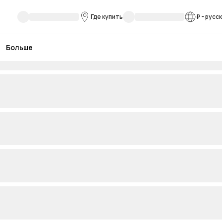
Где купить
₽
-
русс
Больше