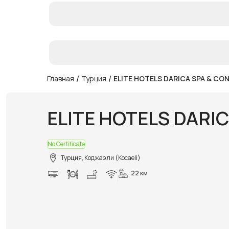
/
/
Главная
Турция
ELITE HOTELS DARICA SPA & CO
ELITE HOTELS DARI
No Certificate
Турция, Коджаэли (Kocaeli)
22 км