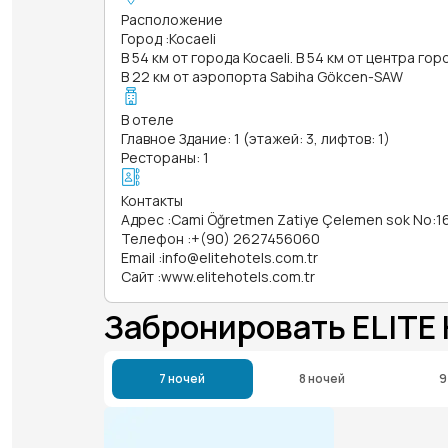
Расположение
Город
:
Kocaeli
В 54 км от города Kocaeli. В 54 км от центра гор
В 22 км от аэропорта Sabiha Gökcen-SAW
В отеле
Главное Здание: 1 (этажей: 3, лифтов: 1)
Рестораны: 1
Контакты
Адрес
:
Cami Öğretmen Zatiye Çelemen sok No:16
Телефон
:
+(90) 2627456060
Email
:
info@elitehotels.com.tr
Сайт
:
www.elitehotels.com.tr
Забронировать ELITE
7 ночей
8 ночей
9