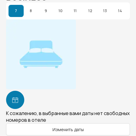
7
8
9
10
11
12
13
14
К сожалению, в выбранные вами даты нет свободных
номеров в отеле
Изменить даты