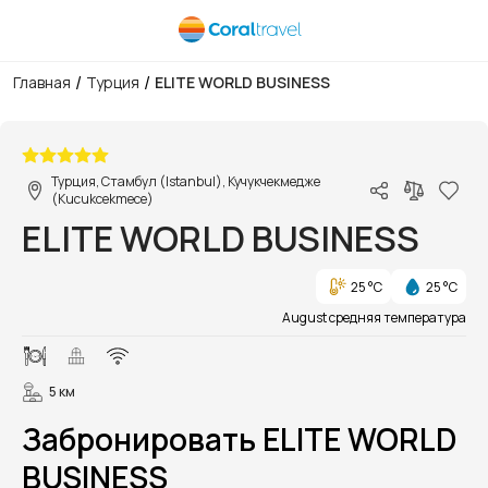
/
/
Главная
Турция
ELITE WORLD BUSINESS
1/45
Турция, Стамбул (Istanbul), Кучукчекмедже
(Kucukcekmece)
ELITE WORLD BUSINESS
25 °C
25 °C
August средняя температура
5 км
Забронировать ELITE WORLD
BUSINESS