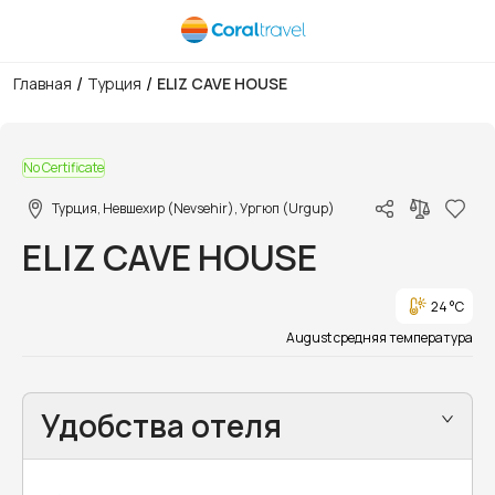
/
/
Главная
Турция
ELIZ CAVE HOUSE
1/19
No Certificate
Турция, Невшехир (Nevsehir), Ургюп (Urgup)
ELIZ CAVE HOUSE
24 °C
August средняя температура
Удобства отеля