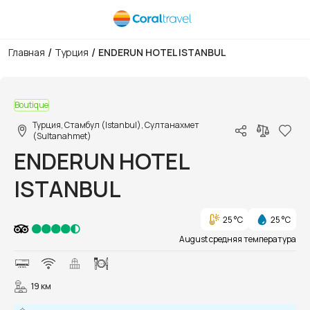
/
/
Главная
Турция
ENDERUN HOTEL ISTANBUL
1/10
Boutique
Турция, Стамбул (Istanbul), Султанахмет
(Sultanahmet)
ENDERUN HOTEL
ISTANBUL
25 °C
25 °C
August средняя температура
19 км