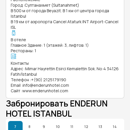
Город
:
Султанахмет (Sultanahmet)
В 500 м от города Beyazit. В 1 км от центра города
Istanbul
В 19 км от аэропорта Cancel Ataturk INT Airport-Cancel
ISL
В отеле
Главное Здание: 1 (этажей: 3, лифтов: 1)
Рестораны: 1
Контакты
Адрес
:
Mimar Hayrettin Esirci Kemalettin Sok. No:4 34126
Fatih/İstanbul
Телефон
:
+(90) 2125179190
Email
:
info@enderunhotel.com
Сайт
:
www.enderunhotel.com
Забронировать ENDERUN
HOTEL ISTANBUL
7
8
9
10
11
12
13
14