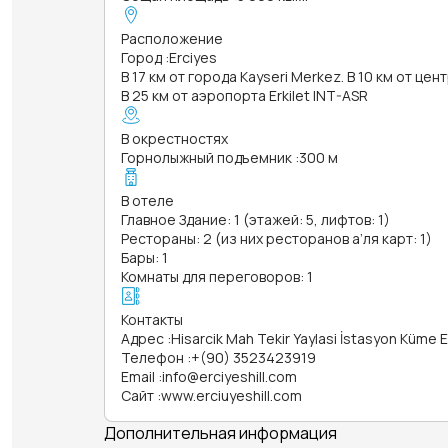
Расположение
Город
:
Erciyes
В 17 км от города Kayseri Merkez. В 10 км от цен
В 25 км от аэропорта Erkilet INT-ASR
В окрестностях
Горнолыжный подъемник
:
300 м
В отеле
Главное Здание: 1 (этажей: 5, лифтов: 1)
Рестораны: 2 (из них ресторанов а’ля карт: 1)
Бары: 1
Комнаты для переговоров: 1
Контакты
Адрес
:
Hisarcik Mah Tekir Yaylasi İstasyon Küme E
Телефон
:
+(90) 3523423919
Email
:
info@erciyeshill.com
Сайт
:
www.erciuyeshill.com
Дополнительная информация