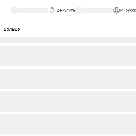
Где купить
₽
-
русс
Больше