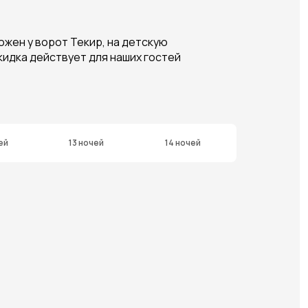
ожен у ворот Текир, на детскую
скидка действует для наших гостей
ей
13 ночей
14 ночей