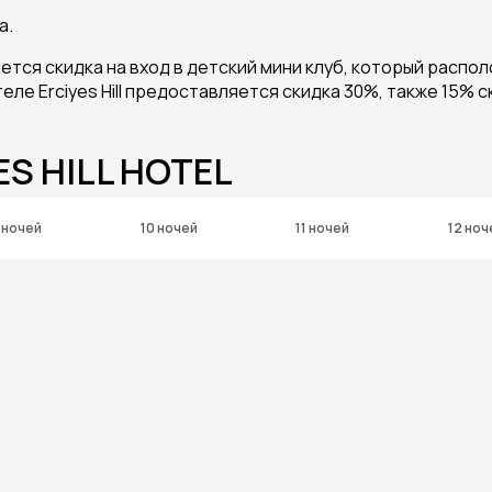
а.
ется скидка на вход в детский мини клуб, который распол
ле Erciyes Hill предоставляется скидка 30%, также 15% 
ES HILL HOTEL
 ночей
10 ночей
11 ночей
12 ноч