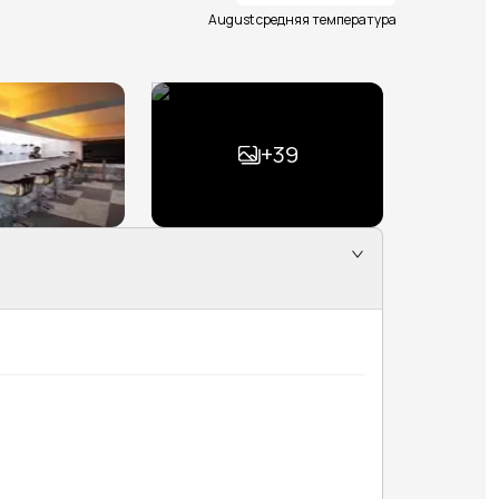
August средняя температура
+
39