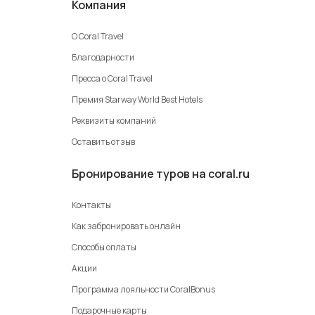
Компания
О Coral Travel
Благодарности
Пресса о Coral Travel
Премия Starway World Best Hotels
Реквизиты компаний
Оставить отзыв
Бронирование туров на coral.ru
Контакты
Как забронировать онлайн
Способы оплаты
Акции
Программа лояльности CoralBonus
Подарочные карты