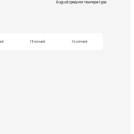
August средняя температура
ей
13 ночей
14 ночей