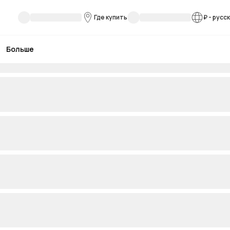
Где купить
₽
-
русс
Больше