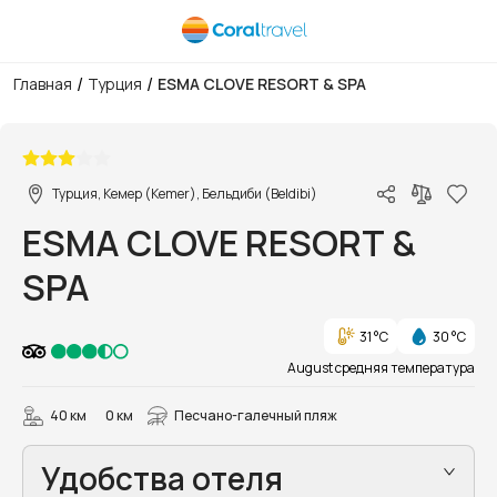
/
/
Главная
Турция
ESMA CLOVE RESORT & SPA
1/29
Турция, Кемер (Kemer), Бельдиби (Beldibi)
ESMA CLOVE RESORT &
SPA
31 °C
30 °C
August средняя температура
40 км
0 км
Песчано-галечный пляж
Удобства отеля