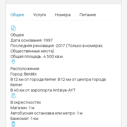
Общее
Услуги
Номера
Питание
Общее
Дата основания
:
1997
Последняя реновация
:
2017 (Только в номерах,
Общественные места)
Общая площадь
:
4 500 кв.м.
Расположение
Город
:
Beldibi
В 12 км от города Kemer. В 12 км от центра города
Kemer
В 40 км от аэропорта Antalya-AYT
В окрестностях
Магазин
:
1 м
Автобусная остановка или метро
:
1 м
Банкомат
:
1 км