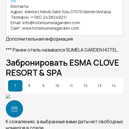
Контакты
Адрес
:
Merkez Mevki Sahil Yolu 07070 Kemer/Antalya
Телефон
:
+(90) 2428249211
Email
:
info@hotelsumelagarden.com
Сайт
:
www.hotelsumelagarden.com
Дополнительная информация
*** Ранее отель назывался SUMELA GARDEN HOTEL.
Забронировать ESMA CLOVE
RESORT & SPA
7
8
9
10
11
12
13
14
К сожалению, в выбранные вами даты нет свободных
номеров в отеле