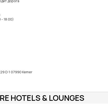
одит дорога
с
 - 18:00)
O:29 D:1 07990 Kemer
IRE HOTELS & LOUNGES