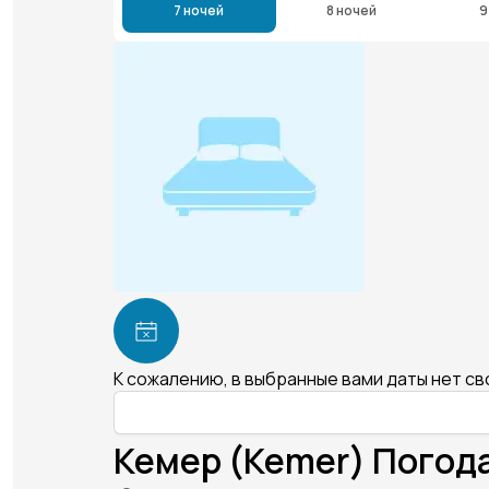
7 ночей
8 ночей
9
К сожалению, в выбранные вами даты нет с
Кемер (Kemer) Погода