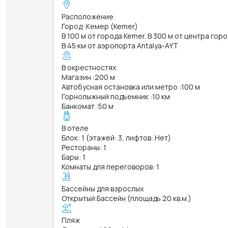
Расположение
Город
:
Кемер (Kemer)
В 100 м от города Kemer. В 300 м от центра гор
В 45 км от аэропорта Antalya-AYT
В окрестностях
Магазин
:
200 м
Автобусная остановка или метро
:
100 м
Горнолыжный подъемник
:
10 км
Банкомат
:
50 м
В отеле
Блок: 1 (этажей: 3, лифтов: Нет)
Рестораны: 1
Бары: 1
Комнаты для переговоров: 1
Бассейны для взрослых
Открытый Бассейн (площадь 20 кв.м.)
Пляж