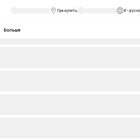
Где купить
₽
-
русс
Больше