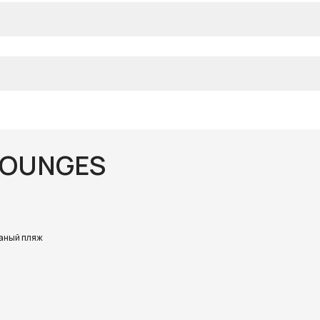
 LOUNGES
аный пляж