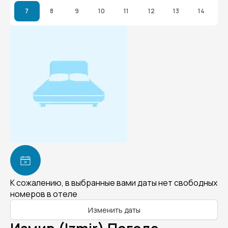
7
8
9
10
11
12
13
14
К сожалению, в выбранные вами даты нет свободных
номеров в отеле
Изменить даты