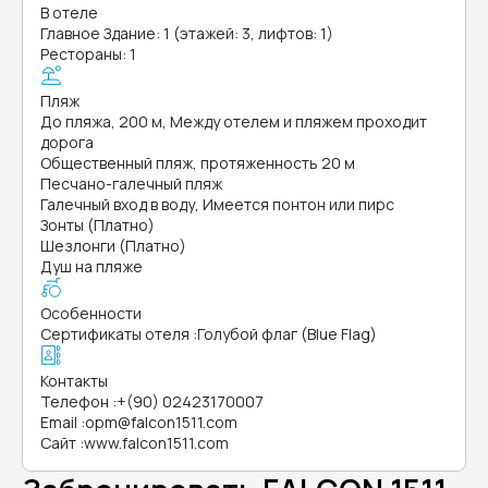
В отеле
Главное Здание: 1 (этажей: 3, лифтов: 1)
Рестораны: 1
Пляж
До пляжа, 200 м, Между отелем и пляжем проходит
дорога
Общественный пляж, протяженность 20 м
Песчано-галечный пляж
Галечный вход в воду, Имеется понтон или пирс
Зонты (Платно)
Шезлонги (Платно)
Душ на пляже
Особенности
Сертификаты отеля
:
Голубой флаг (Blue Flag)
Контакты
Телефон
:
+(90) 02423170007
Email
:
opm@falcon1511.com
Сайт
:
www.falcon1511.com