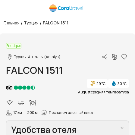
/
/
Главная
Турция
FALCON 1511
1/14
Boutique
Турция, Анталья (Antalya)
FALCON 1511
29 °C
30 °C
August средняя температура
17 км
200 м
Песчано-галечный пляж
Удобства отеля