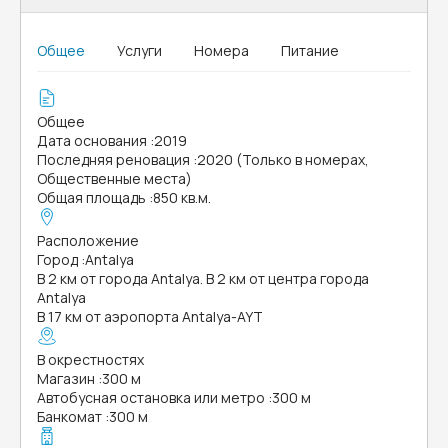
Общее
Услуги
Номера
Питание
Общее
Дата основания
:
2019
Последняя реновация
:
2020 (Только в номерах,
Общественные места)
Общая площадь
:
850 кв.м.
Расположение
Город
:
Antalya
В 2 км от города Antalya. В 2 км от центра города
Antalya
В 17 км от аэропорта Antalya-AYT
В окрестностях
Магазин
:
300 м
Автобусная остановка или метро
:
300 м
Банкомат
:
300 м