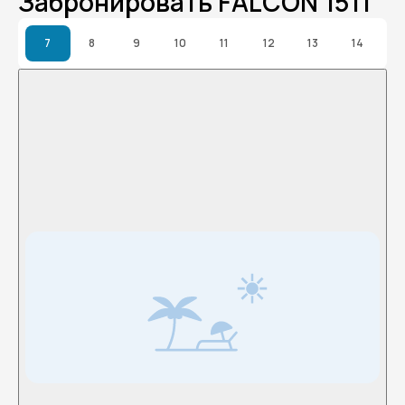
Забронировать FALCON 1511
7
8
9
10
11
12
13
14