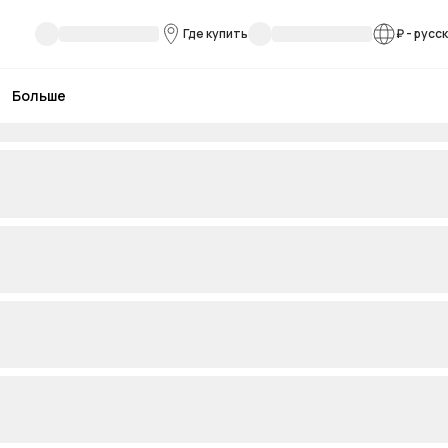
Где купить
₽
-
русс
Больше