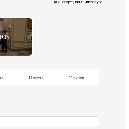
August средняя температура
+
14
ей
13 ночей
14 ночей