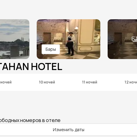
Бары
TAHAN HOTEL
 ночей
10 ночей
11 ночей
12 ноч
вободных номеров в отеле
Изменить даты