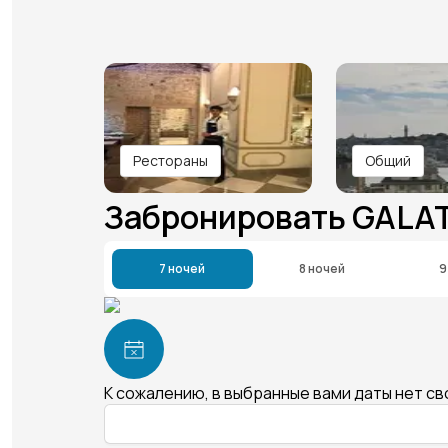
Рестораны
Общий
Забронировать GALA
7 ночей
8 ночей
9
К сожалению, в выбранные вами даты нет с