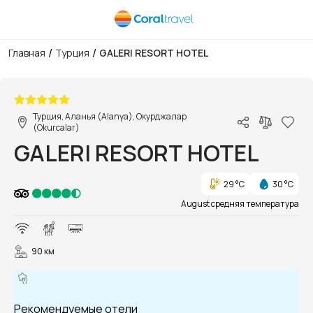
/
/
Главная
Турция
GALERI RESORT HOTEL
1/55
Турция, Аланья (Alanya), Окурджалар
(Okurcalar)
GALERI RESORT HOTEL
29 °C
30 °C
August средняя температура
90 км
Рекомендуемые отели