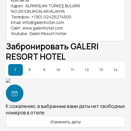
Контакты
Адрес
:
ALPARSLAN TÜRKEŞ BULVARI
NO:261OKURCALAR/ALANYA
Телефон
:
+(90) 02425274500
Email
:
info@galerihotel.com
Сайт
:
www.galerihotel.com
Youtube
:
Galeri Resort Hotel
Забронировать GALERI
RESORT HOTEL
7
8
9
10
11
12
13
14
К сожалению, в выбранные вами даты нет свободных
номеров в отеле
Изменить даты