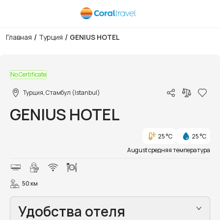
/
/
Главная
Турция
GENIUS HOTEL
1/1
No Certificate
Турция, Стамбул (Istanbul)
GENIUS HOTEL
25 °C
25 °C
August средняя температура
50 км
Удобства отеля