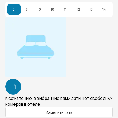
7
8
9
10
11
12
13
14
К сожалению, в выбранные вами даты нет свободных
номеров в отеле
Изменить даты