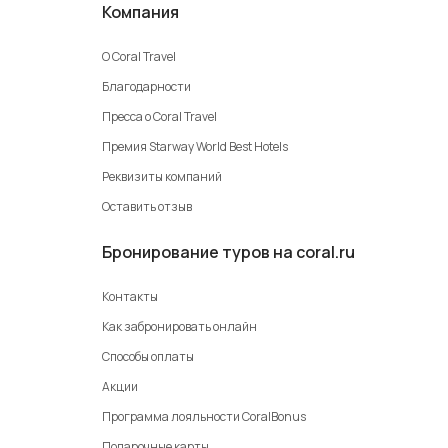
Компания
О Coral Travel
Благодарности
Пресса о Coral Travel
Премия Starway World Best Hotels
Реквизиты компаний
Оставить отзыв
Бронирование туров на coral.ru
Контакты
Как забронировать онлайн
Способы оплаты
Акции
Программа лояльности CoralBonus
Подарочные карты