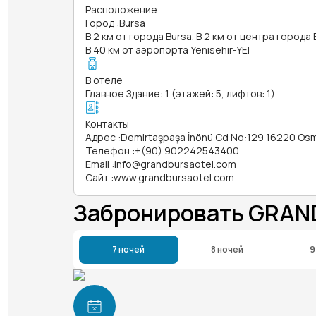
Расположение
Город
:
Bursa
В 2 км от города Bursa. В 2 км от центра города 
В 40 км от аэропорта Yenisehir-YEI
В отеле
Главное Здание: 1 (этажей: 5, лифтов: 1)
Контакты
Адрес
:
Demirtaşpaşa İnönü Cd No:129 16220 Osm
Телефон
:
+(90) 902242543400
Email
:
info@grandbursaotel.com
Сайт
:
www.grandbursaotel.com
Забронировать GRAN
7 ночей
8 ночей
9