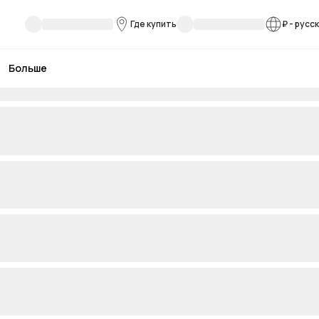
Где купить
₽
-
русс
Больше