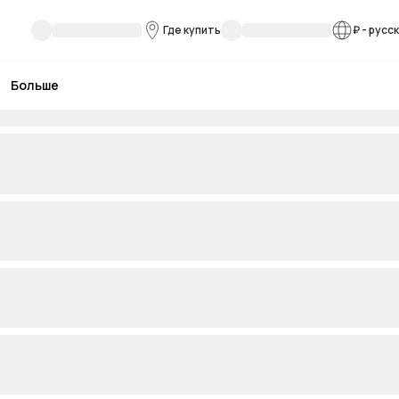
Где купить
₽
-
русс
Больше