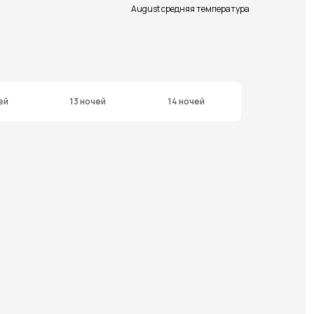
August средняя температура
ей
13 ночей
14 ночей