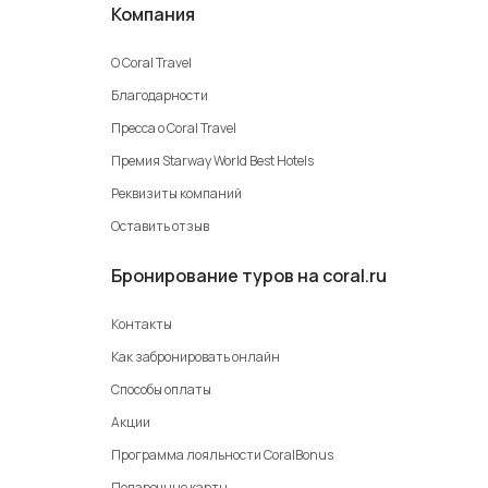
Компания
О Coral Travel
Благодарности
Пресса о Coral Travel
Премия Starway World Best Hotels
Реквизиты компаний
Оставить отзыв
Бронирование туров на coral.ru
Контакты
Как забронировать онлайн
Способы оплаты
Акции
Программа лояльности CoralBonus
Подарочные карты