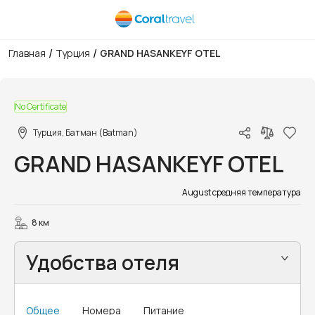
/
/
Главная
Турция
GRAND HASANKEYF OTEL
1/16
No Certificate
Турция, Батман (Batman)
GRAND HASANKEYF OTEL
August средняя температура
8 км
Удобства отеля
Общее
Номера
Питание