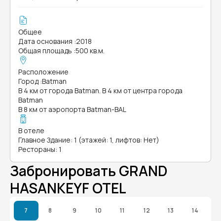
Общее
Дата основания
:
2018
Общая площадь
:
500 кв.м.
Расположение
Город
:
Batman
В 4 км от города Batman. В 4 км от центра города
Batman
В 8 км от аэропорта Batman-BAL
В отеле
Главное Здание: 1 (этажей: 1, лифтов: Нет)
Рестораны: 1
Забронировать GRAND
HASANKEYF OTEL
7
8
9
10
11
12
13
14