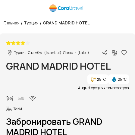
/
/
Главная
Турция
GRAND MADRID HOTEL
1/16
Турция, Стамбул (Istanbul), Лалели (Laleli)
GRAND MADRID HOTEL
25 °C
25 °C
August средняя температура
15 км
Забронировать GRAND
MADRID HOTEL