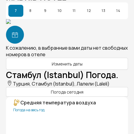
7
8
9
10
11
12
13
14
К сожалению, в выбранные вами даты нет свободных
номеров в отеле
Изменить даты
Стамбул (Istanbul) Погода.
Турция, Стамбул (Istanbul), Лалели (Laleli)
Погода сегодня
Средняя температура воздуха
Погода на весь год