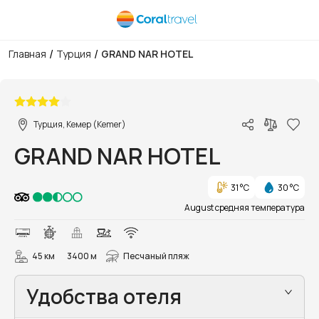
/
/
Главная
Турция
GRAND NAR HOTEL
1/29
Турция, Кемер (Kemer)
GRAND NAR HOTEL
31 °C
30 °C
August средняя температура
45 км
3400 м
Песчаный пляж
Удобства отеля