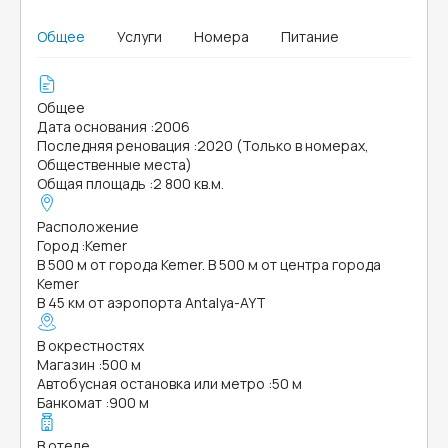
Общее
Услуги
Номера
Питание
Общее
Дата основания
:
2006
Последняя реновация
:
2020 (Только в номерах,
Общественные места)
Общая площадь
:
2 800 кв.м.
Расположение
Город
:
Kemer
В 500 м от города Kemer. В 500 м от центра города
Kemer
В 45 км от аэропорта Antalya-AYT
В окрестностях
Магазин
:
500 м
Автобусная остановка или метро
:
50 м
Банкомат
:
900 м
В отеле