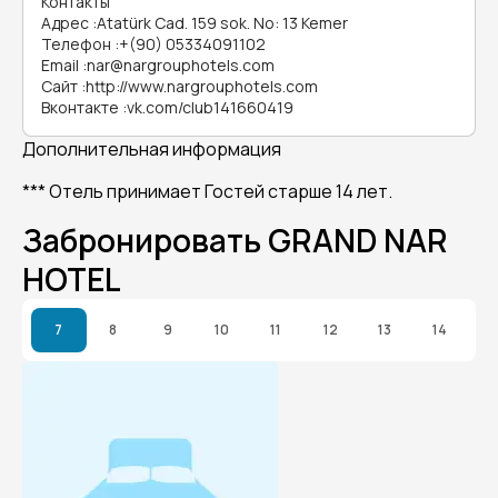
Контакты
Адрес
:
Atatürk Cad. 159 sok. No: 13 Kemer
Телефон
:
+(90) 05334091102
Email
:
nar@nargrouphotels.com
Сайт
:
http://www.nargrouphotels.com
Вконтакте
:
vk.com/club141660419
Дополнительная информация
*** Отель принимает Гостей старше 14 лет.
Забронировать GRAND NAR
HOTEL
7
8
9
10
11
12
13
14