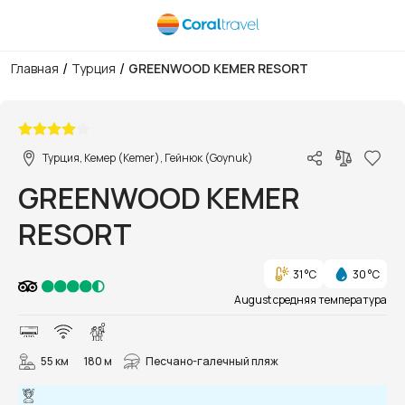
/
/
Главная
Турция
GREENWOOD KEMER RESORT
1/82
Турция, Кемер (Kemer), Гейнюк (Goynuk)
GREENWOOD KEMER
RESORT
31 °C
30 °C
August средняя температура
55 км
180 м
Песчано-галечный пляж