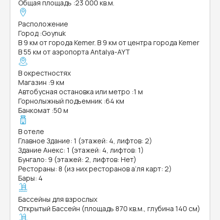
Общая площадь
:
23 000 кв.м.
Расположение
Город
:
Goynuk
В 9 км от города Kemer. В 9 км от центра города Kemer
В 55 км от аэропорта Antalya-AYT
В окрестностях
Магазин
:
9 км
Автобусная остановка или метро
:
1 м
Горнолыжный подъемник
:
64 км
Банкомат
:
50 м
В отеле
Главное Здание: 1 (этажей: 4, лифтов: 2)
Здание Анекс: 1 (этажей: 4, лифтов: 1)
Бунгало: 9 (этажей: 2, лифтов: Нет)
Рестораны: 8 (из них ресторанов а’ля карт: 2)
Бары: 4
Бассейны для взрослых
Открытый Бассейн (площадь 870 кв.м., глубина 140 см)