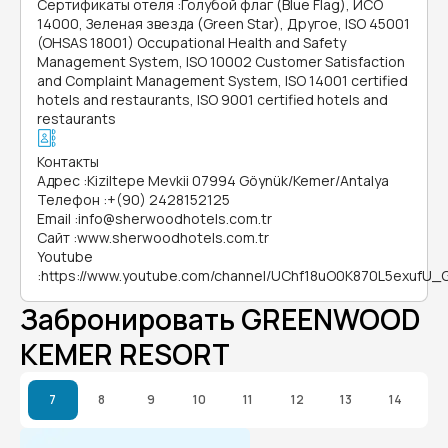
Сертификаты отеля
:
Голубой флаг (Blue Flag), ИСО
14000, Зеленая звезда (Green Star), Другое, ISO 45001
(OHSAS 18001) Occupational Health and Safety
Management System, ISO 10002 Customer Satisfaction
and Complaint Management System, ISO 14001 certified
hotels and restaurants, ISO 9001 certified hotels and
restaurants
Контакты
Адрес
:
Kiziltepe Mevkii 07994 Göynük/Kemer/Antalya
Телефон
:
+(90) 2428152125
Email
:
info@sherwoodhotels.com.tr
Сайт
:
www.sherwoodhotels.com.tr
Youtube
:
https://www.youtube.com/channel/UChf18uO0K870L5exufU_
Забронировать GREENWOOD
KEMER RESORT
7
8
9
10
11
12
13
14