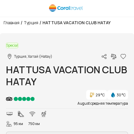
/
/
Главная
Турция
HATTUSA VACATION CLUB HATAY
1/63
Special
Турция, Хатай (Hatay)
HATTUSA VACATION CLUB
HATAY
29 °C
30 °C
August средняя температура
95 км
750 км