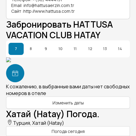
Email
:
info@hattusaerzin.com.tr
Сайт
:
http://www.hattusa.com.tr
Забронировать HATTUSA
VACATION CLUB HATAY
7
8
9
10
11
12
13
14
К сожалению, в выбранные вами даты нет свободных
номеров в отеле
Изменить даты
Хатай (Hatay) Погода.
Турция, Хатай (Hatay)
Погода сегодня