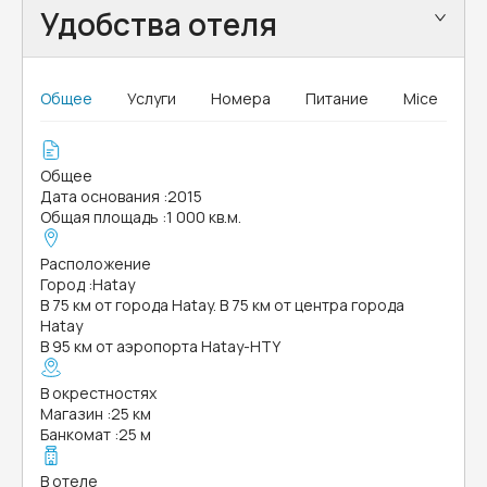
Удобства отеля
Общее
Услуги
Номера
Питание
Mice
Общее
Дата основания
:
2015
Общая площадь
:
1 000 кв.м.
Расположение
Город
:
Hatay
В 75 км от города Hatay. В 75 км от центра города
Hatay
В 95 км от аэропорта Hatay-HTY
В окрестностях
Магазин
:
25 км
Банкомат
:
25 м
В отеле