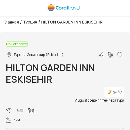
/
/
Главная
Турция
HILTON GARDEN INN ESKISEHIR
1/25
No Certificate
Турция, Эскишехир (Eskisehir)
HILTON GARDEN INN
ESKISEHIR
24 °C
August средняя температура
7 км