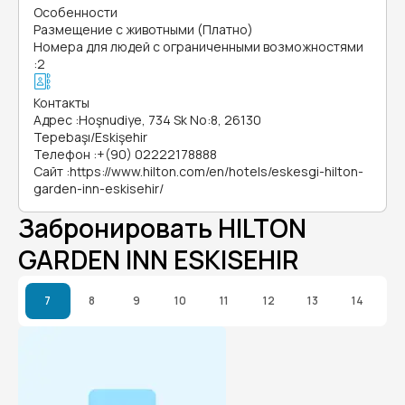
Особенности
Размещение с животными (Платно)
Номера для людей с ограниченными возможностями
:
2
Контакты
Адрес
:
Hoşnudiye, 734 Sk No:8, 26130
Tepebaşı/Eskişehir
Телефон
:
+(90) 02222178888
Сайт
:
https://www.hilton.com/en/hotels/eskesgi-hilton-
garden-inn-eskisehir/
Забронировать HILTON
GARDEN INN ESKISEHIR
7
8
9
10
11
12
13
14