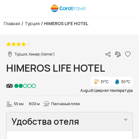
/
/
Главная
Турция
HIMEROS LIFE HOTEL
1/18
Турция, Кемер (Kemer)
HIMEROS LIFE HOTEL
31 °C
30 °C
August средняя температура
55 км
800 м
Песчаный пляж
Удобства отеля