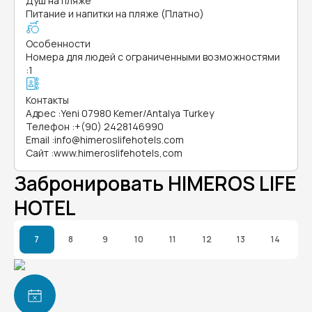
Душ на пляже
Питание и напитки на пляже (Платно)
Особенности
Номера для людей с ограниченными возможностями
:
1
Контакты
Адрес
:
Yeni 07980 Kemer/Antalya Turkey
Телефон
:
+(90) 2428146990
Email
:
info@himeroslifehotels.com
Сайт
:
www.himeroslifehotels,com
Забронировать HIMEROS LIFE
HOTEL
7
8
9
10
11
12
13
14