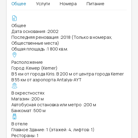
Общее
Услуги
Номера
Питание
Общее
Дата основания
:
2002
Последняя реновация
:
2018 (Только в номерах,
Общественные места)
Общая площадь
:
1 800 кв.м.
Расположение
Город
:
Кемер (Kemer)
В 5 км от города Kiris. В 200 м от центра города Kemer
В 55 км от аэропорта Antalya-AYT
В окрестностях
Магазин
:
200 м
Автобусная остановка или метро
:
200 м
Банкомат
:
500 м
В отеле
Главное Здание: 1 (этажей: 4, лифтов: 1)
Рестораны: 1