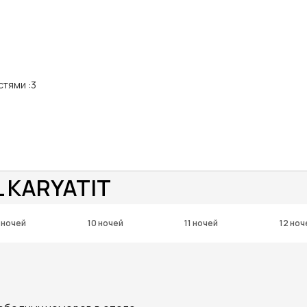
стями
:
3
 KARYATIT
 ночей
10 ночей
11 ночей
12 ноч