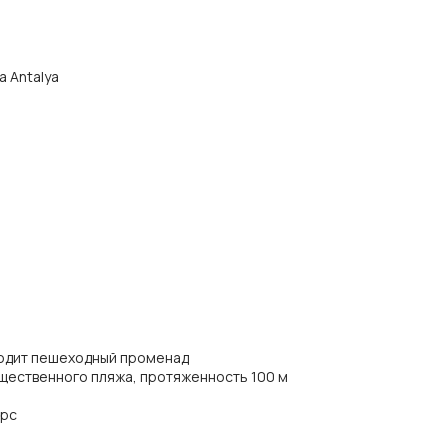
а Antalya
ходит пешеходный променад
щественного пляжа, протяженность 100 м
ирс