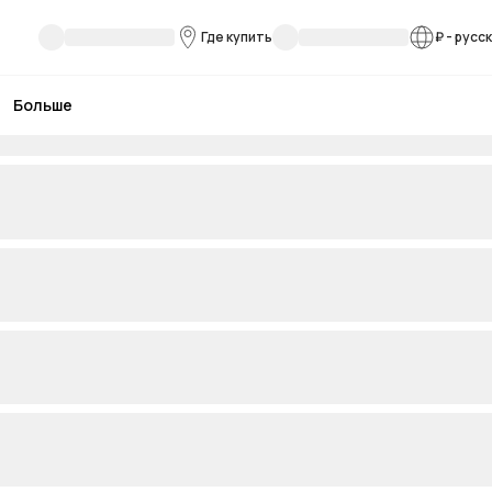
Где купить
₽
-
русс
Больше