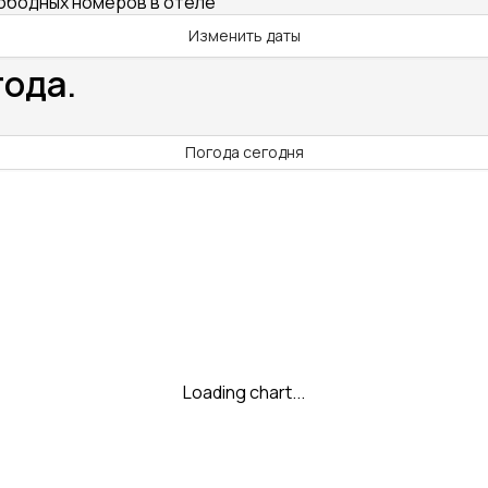
вободных номеров в отеле
Изменить даты
года.
Погода сегодня
Loading chart...