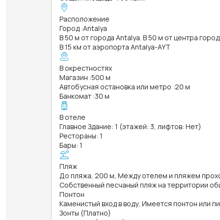
Расположение
Город
:
Antalya
В 50 м от города Antalya. В 50 м от центра город
В 15 км от аэропорта Antalya-AYT
В окрестностях
Магазин
:
500 м
Автобусная остановка или метро
:
20 м
Банкомат
:
30 м
В отеле
Главное Здание: 1 (этажей: 3, лифтов: Нет)
Рестораны: 1
Бары: 1
Пляж
До пляжа, 200 м, Между отелем и пляжем про
Собственный песчаный пляж на территории об
Понтон
Каменистый вход в воду, Имеется понтон или п
Зонты (Платно)