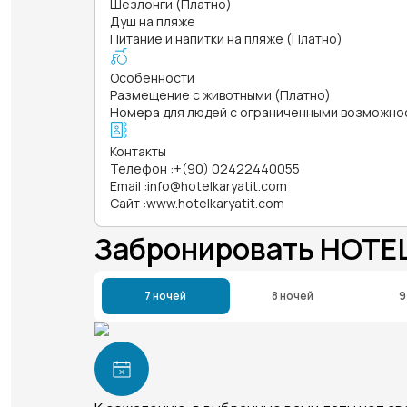
Шезлонги (Платно)
Душ на пляже
Питание и напитки на пляже (Платно)
Особенности
Размещение с животными (Платно)
Номера для людей с ограниченными возможно
Контакты
Телефон
:
+(90) 02422440055
Email
:
info@hotelkaryatit.com
Сайт
:
www.hotelkaryatit.com
Забронировать HOTEL
7 ночей
8 ночей
9