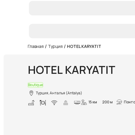
/
/
Главная
Турция
HOTEL KARYATIT
HOTEL KARYATIT
Boutique
Турция, Анталья (Antalya)
15 км
200 м
Понт