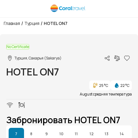
/
/
Главная
Турция
HOTEL ON7
1/1
No Certificate
Турция, Сакарья (Sakarya)
HOTEL ON7
25 °C
22 °C
August средняя температура
Забронировать HOTEL ON7
7
8
9
10
11
12
13
14