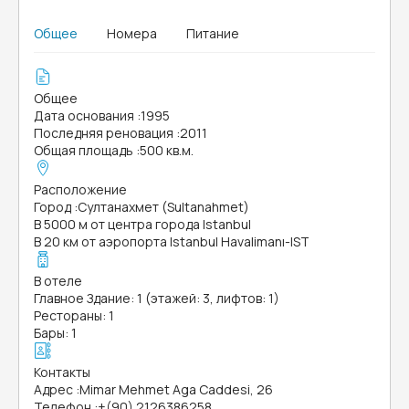
Общее
Номера
Питание
Общее
Дата основания
:
1995
Последняя реновация
:
2011
Общая площадь
:
500 кв.м.
Расположение
Город
:
Султанахмет (Sultanahmet)
В 5000 м от центра города Istanbul
В 20 км от аэропорта Istanbul Havalimanı-IST
В отеле
Главное Здание: 1 (этажей: 3, лифтов: 1)
Рестораны: 1
Бары: 1
Контакты
Адрес
:
Mimar Mehmet Aga Caddesi, 26
Телефон
:
+(90) 2126386258