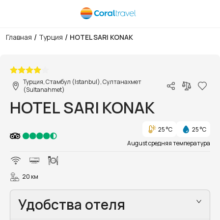
/
/
Главная
Турция
HOTEL SARI KONAK
1/16
Турция, Стамбул (Istanbul), Султанахмет
(Sultanahmet)
HOTEL SARI KONAK
25 °C
25 °C
August средняя температура
20 км
Удобства отеля