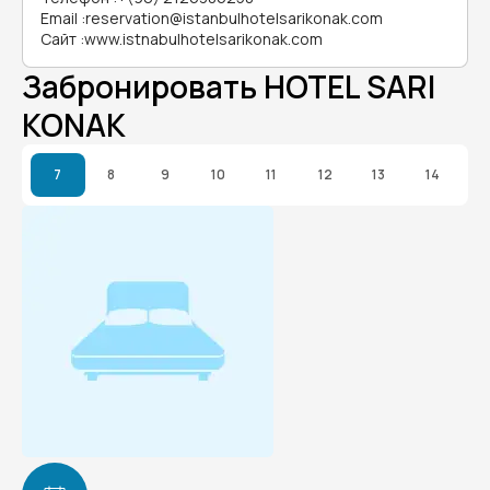
Email
:
reservation@istanbulhotelsarikonak.com
Сайт
:
www.istnabulhotelsarikonak.com
Забронировать HOTEL SARI
KONAK
7
8
9
10
11
12
13
14