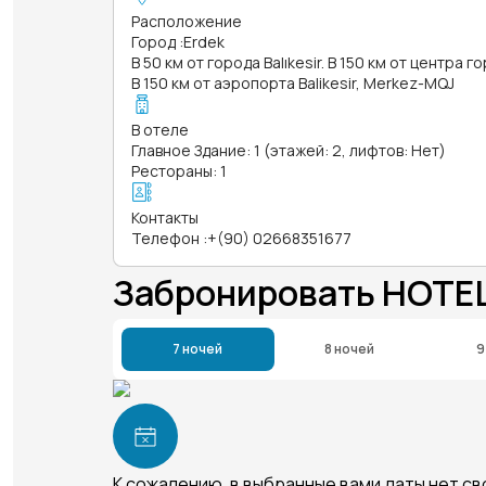
Расположение
Город
:
Erdek
В 50 км от города Balıkesir. В 150 км от центра го
В 150 км от аэропорта Balikesir, Merkez-MQJ
В отеле
Главное Здание: 1 (этажей: 2, лифтов: Нет)
Рестораны: 1
Контакты
Телефон
:
+(90) 02668351677
Забронировать HOTEL
7 ночей
8 ночей
9
К сожалению, в выбранные вами даты нет с