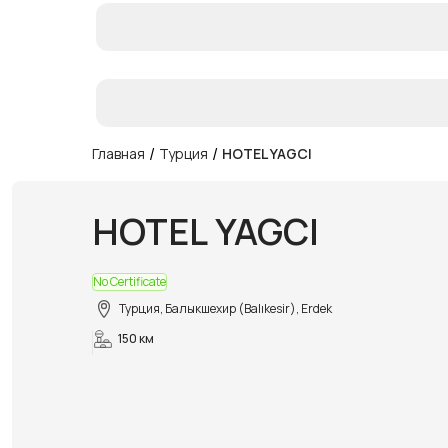
/
/
Главная
Турция
HOTEL YAGCI
HOTEL YAGCI
No Certificate
Турция, Балыкшехир (Balıkesir), Erdek
150 км