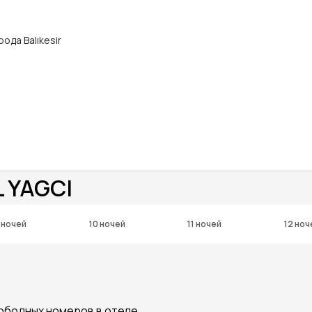
рода Balıkesir
 YAGCI
 ночей
10 ночей
11 ночей
12 ноч
вободных номеров в отеле