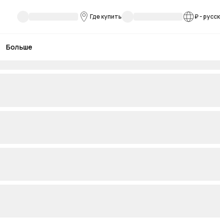
Где купить
₽
-
русс
Больше