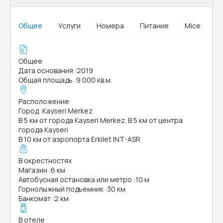
Общее
Услуги
Номера
Питание
Mice
Общее
Дата основания
:
2019
Общая площадь
:
9 000 кв.м.
Расположение
Город
:
Kayseri Merkez
В 5 км от города Kayseri Merkez. В 5 км от центра
города Kayseri
В 10 км от аэропорта Erkilet INT-ASR
В окрестностях
Магазин
:
6 км
Автобусная остановка или метро
:
10 м
Горнолыжный подъемник
:
30 км
Банкомат
:
2 км
В отеле