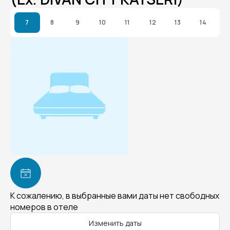
7
8
9
10
11
12
13
14
К сожалению, в выбранные вами даты нет свободных
номеров в отеле
Изменить даты