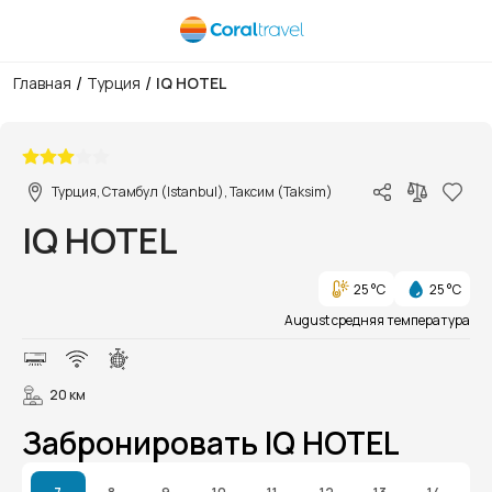
/
/
Главная
Турция
IQ HOTEL
1/10
Турция, Стамбул (Istanbul), Таксим (Taksim)
IQ HOTEL
25 °C
25 °C
August средняя температура
20 км
Забронировать IQ HOTEL