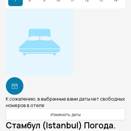
7
8
9
10
11
12
13
14
К сожалению, в выбранные вами даты нет свободных
номеров в отеле
Изменить даты
Стамбул (Istanbul) Погода.