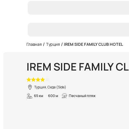
/
/
Главная
Турция
IREM SIDE FAMILY CLUB HOTEL
IREM SIDE FAMILY C
Турция, Сиде (Side)
65 км
600 м
Песчаный пляж