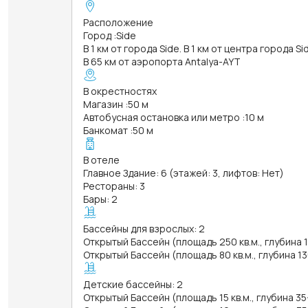
Расположение
Город
:
Side
В 1 км от города Side. В 1 км от центра города Si
В 65 км от аэропорта Antalya-AYT
В окрестностях
Магазин
:
50 м
Автобусная остановка или метро
:
10 м
Банкомат
:
50 м
В отеле
Главное Здание: 6 (этажей: 3, лифтов: Нет)
Рестораны: 3
Бары: 2
Бассейны для взрослых: 2
Открытый Бассейн (площадь 250 кв.м., глубина 
Открытый Бассейн (площадь 80 кв.м., глубина 1
Детские бассейны: 2
Открытый Бассейн (площадь 15 кв.м., глубина 35