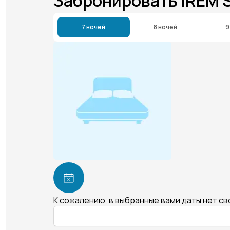
Забронировать IREM 
7 ночей
8 ночей
9
К сожалению, в выбранные вами даты нет с