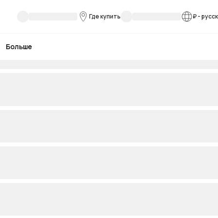
Где купить
₽
-
русс
Больше