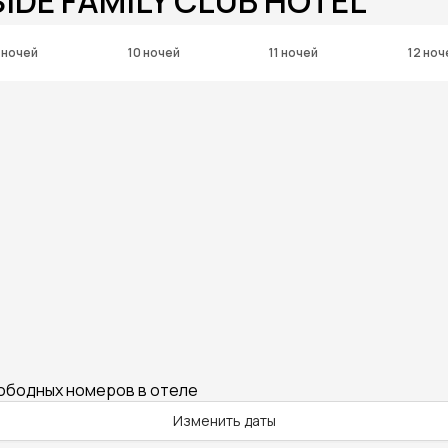
SIDE FAMILY CLUB HOTEL
 ночей
10 ночей
11 ночей
12 ноч
вободных номеров в отеле
Изменить даты