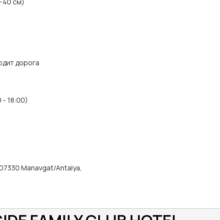
5-40 см)
одит дорога
- 18:00)
5 07330 Manavgat/Antalya,