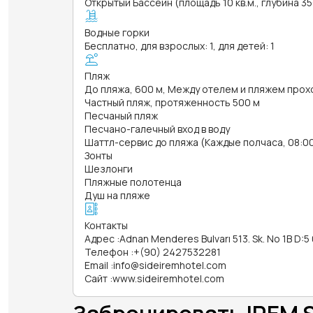
Открытый Бассейн (площадь 10 кв.м., глубина 3
Водные горки
Бесплатно, для взрослых: 1, для детей: 1
Пляж
До пляжа, 600 м, Между отелем и пляжем прох
Частный пляж, протяженность 500 м
Песчаный пляж
Песчано-галечный вход в воду
Шаттл-сервис до пляжа (Каждые полчаса, 08:00 
Зонты
Шезлонги
Пляжные полотенца
Душ на пляже
Контакты
Адрес
:
Adnan Menderes Bulvarı 513. Sk. No 1B D:
Телефон
:
+(90) 2427532281
Email
:
info@sideiremhotel.com
Сайт
:
www.sideiremhotel.com