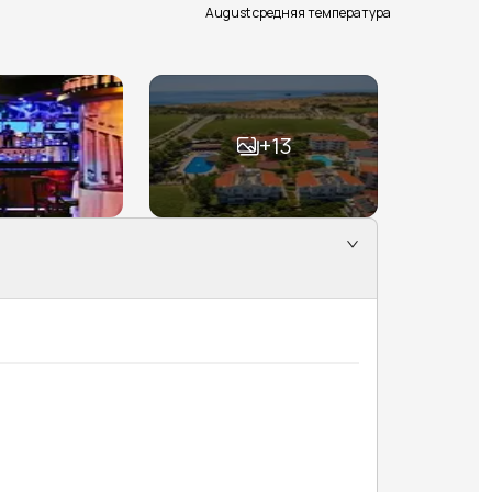
August средняя температура
+
13