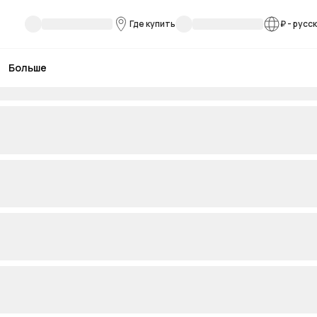
Где купить
₽
-
русс
Больше