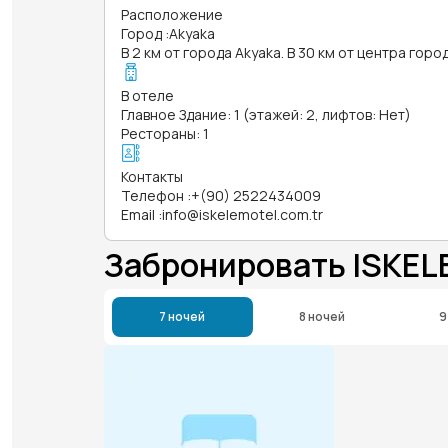
Расположение
Город
:
Akyaka
В 2 км от города Akyaka. В 30 км от центра горо
В отеле
Главное Здание: 1 (этажей: 2, лифтов: Нет)
Рестораны: 1
Контакты
Телефон
:
+(90) 2522434009
Email
:
info@iskelemotel.com.tr
Забронировать ISKEL
7 ночей
8 ночей
9