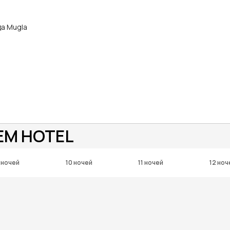
да Mugla
EM HOTEL
 ночей
10 ночей
11 ночей
12 ноч