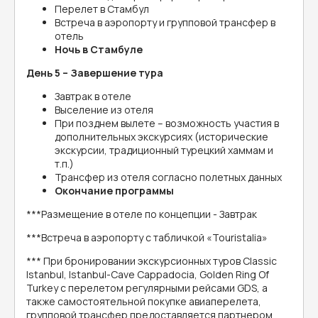
Перелет в Стамбул
Встреча в аэропорту и групповой трансфер в
отель
Ночь в Стамбуле
День 5 – Завершение тура
Завтрак в отеле
Выселение из отеля
При позднем вылете – возможность участия в
дополнительных экскурсиях (исторические
экскурсии, традиционный турецкий хаммам и
т.п.)
Трансфер из отеля согласно полетных данных
Окончание программы
***Размещение в отеле по концепции - Завтрак
***Встреча в аэропорту с табличкой «Touristalia»
*** При бронировании экскурсионных туров Classic
Istanbul, Istanbul-Cave Cappadocia, Golden Ring Of
Turkey с перелетом регулярными рейсами GDS, а
также самостоятельной покупке авиаперелета,
групповой трансфер предоставляется партнером