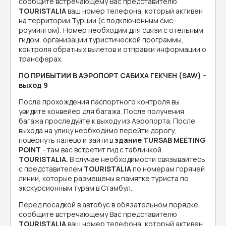
сообщите встречающему Вас представителю
TOURISTALIA
ваш номер телефона, который активен
на территории Турции (с подключенным смс-
роумингом). Номер необходим для связи с отельным
гидом, организации туристической программы,
контроля обратных вылетов и отправки информации о
трансферах.
ПО ПРИБЫТИИ В АЭРОПОРТ САБИХА ГЕКЧЕН (SAW) –
выход 9
После прохождения паспортного контроля вы
увидите конвейер для багажа. После получения
багажа проследуйте к выходу из Аэропорта. После
выхода на улицу необходимо перейти дорогу,
повернуть налево и зайти в
здание TURSAB MEETING
POINT
- там вас встретит гид с табличкой
TOURISTALIA.
В случае необходимости связывайтесь
с представителем
TOURISTALIA
по номерам горячей
линии, которые размещены в памятке туриста по
экскурсионным турам в Стамбул.
Перед посадкой в автобус в обязательном порядке
сообщите встречающему Вас представителю
TOURISTALIA
ваш номер телефона, который активен